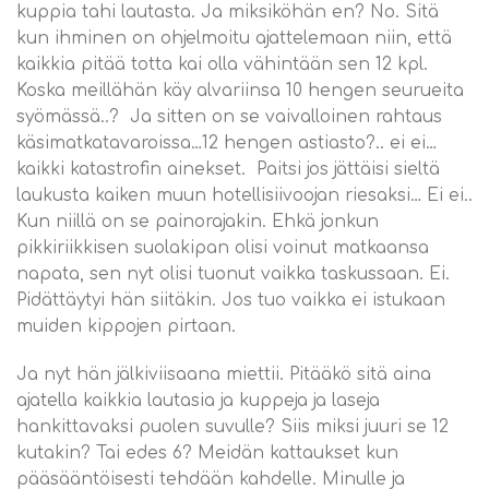
kuppia tahi lautasta. Ja miksiköhän en? No. Sitä
kun ihminen on ohjelmoitu ajattelemaan niin, että
kaikkia pitää totta kai olla vähintään sen 12 kpl.
Koska meillähän käy alvariinsa 10 hengen seurueita
syömässä..? Ja sitten on se vaivalloinen rahtaus
käsimatkatavaroissa…12 hengen astiasto?.. ei ei…
kaikki katastrofin ainekset. Paitsi jos jättäisi sieltä
laukusta kaiken muun hotellisiivoojan riesaksi… Ei ei..
Kun niillä on se painorajakin. Ehkä jonkun
pikkiriikkisen suolakipan olisi voinut matkaansa
napata, sen nyt olisi tuonut vaikka taskussaan. Ei.
Pidättäytyi hän siitäkin. Jos tuo vaikka ei istukaan
muiden kippojen pirtaan.
Ja nyt hän jälkiviisaana miettii. Pitääkö sitä aina
ajatella kaikkia lautasia ja kuppeja ja laseja
hankittavaksi puolen suvulle? Siis miksi juuri se 12
kutakin? Tai edes 6? Meidän kattaukset kun
pääsääntöisesti tehdään kahdelle. Minulle ja