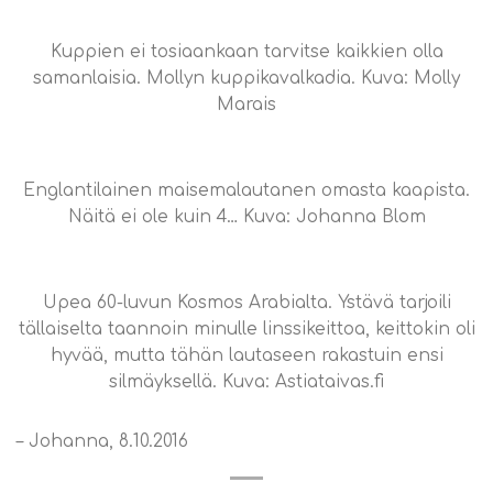
Kuppien ei tosiaankaan tarvitse kaikkien olla
samanlaisia. Mollyn kuppikavalkadia. Kuva: Molly
Marais
Englantilainen maisemalautanen omasta kaapista.
Näitä ei ole kuin 4… Kuva: Johanna Blom
Upea 60-luvun Kosmos Arabialta. Ystävä tarjoili
tällaiselta taannoin minulle linssikeittoa, keittokin oli
hyvää, mutta tähän lautaseen rakastuin ensi
silmäyksellä. Kuva: Astiataivas.fi
– Johanna, 8.10.2016