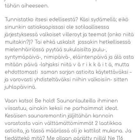
tähän aiheeseen.
Tunnistatko itsesi edellisestä? Käsi sydämellä; eikö
sinunkin astiakaapissasi ole sotilaallisessa
järjestyksessä valkoiset villeroyt ja teemat (onko niitä
muitakin?)? Tai ehkä uskalsit jossakin hetkellisessä
mielenhäiriössä pyytää sukulaisilta joulu-,
syntymäpäivä-, nimipäivä-, eläintenpäivä ja älä osta
mitään päivä -lahjaksi niitä v ä r i k k ä i t ä, mutta
ehdottomasti saman sarjan astioita käytettäväksi –
ja varovasti yhdisteltäväksi niihin valkoisiin- sitten
juhlapäivinä.
Vaan katso! Be hold! Saunanlauteilla ihminen
viisastuu, ainakin keksii ne parhaimmat ideat.
Kesäisen saunaremontin jäljiltähän kannoin
varastosta vain välttämättömimmät 2 laatikkoa
astioita, ja tässä määrässä oli jo kattilat mukana. Ja
tiedättekö mitä? Me ollaan pärjätty niillä! Ne 116