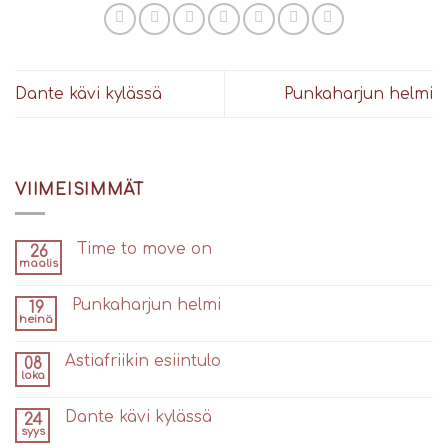
Dante kävi kylässä
Punkaharjun helmi
VIIMEISIMMÄT
Time to move on
26
maalis
Punkaharjun helmi
19
heinä
Astiafriikin esiintulo
08
loka
Dante kävi kylässä
24
syys