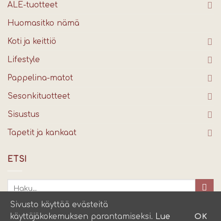
ALE-tuotteet
Huomasitko nämä
Koti ja keittiö
Lifestyle
Pappelina-matot
Sesonkituotteet
Sisustus
Tapetit ja kankaat
ETSI
Sivusto käyttää evästeitä
käyttäjäkokemuksen parantamiseksi.
Lue
OK