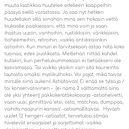
muuta laatikkoa huutelee edelleen kaappeihin
pääsyä siellä varastossa. Ja saa nyt hetken
huudellakin sillä siinähän minä sen hokasin vettä
kiukaalle paiskiessani, että minä voin ja saan
ihastua uusiin, vanhoihin, rustiikkisiin, värikkäisiin,
boheemeihin, retroihin, vaikka antiikkisiinkin
astioihin. Kun minun ei tarvitsekaan ostaa niitä koko
tusinaa, edes puolikasta. Meillehän riittää kahdet
kutakin, kun perhelukummekaan ei tietääkseni ole
kasvamassa. Tai vaikka yksikin vain sitä kauneinta
lautasta omaksi myslikulhoksi. Voi pojat, mikä taivas
minulle siinä aukeni! Astiataivas! Ei enää se tylsä ja /
tai konservatiivinen – (ei nämä 2 välttämättä aina
ole yksi yhteen) pakkokerätäkokosarja -astiahelvetti,
vaan uusi, jännittävä ’etsi, osta, matchaa, dumppaa,
vaihda naapurin kanssa’ -astiamallitaivas. Hyvästi
uudet 12 hengen -astiastot, tervetuloa silmää
hivelevät erisarjaiset ja sarjattomat -vaikka