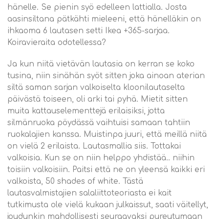
hänelle. Se pienin syö edelleen lattialla. Josta
aasinsiltana pätkähti mieleeni, että hänelläkin on
ihkaoma 6 lautasen setti Ikea +365-sarjaa.
Koiravieraita odotellessa?
Ja kun niitä vietävän lautasia on kerran se koko
tusina, niin sinähän syöt sitten joka ainoan aterian
siltä saman sarjan valkoiselta kloonilautaselta
päivästä toiseen, oli arki tai pyhä. Mietit sitten
muita kattauselementtejä erilaisiksi, jotta
silmänruoka pöydässä vaihtuisi samaan tahtiin
ruokalajien kanssa. Muistinpa juuri, että meillä niitä
on vielä 2 erilaista. Lautasmallia siis. Tottakai
valkoisia. Kun se on niin helppo yhdistää.. niihin
toisiin valkoisiin. Paitsi että ne on yleensä kaikki eri
valkoista, 50 shades of white. Tästä
lautasvalmistajien salaliittoteoriasta ei kait
tutkimusta ole vielä kukaan julkaissut, saati väitellyt,
joudunkin mahdollisesti seuraavaksi pureutumaan