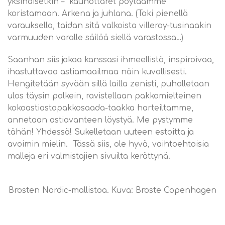
yksinäisetkin – kaunottaret pöytäämme
koristamaan. Arkena ja juhlana. (Toki pienellä
varauksella, taidan sitä valkoista villeroy-tusinaakin
varmuuden varalle säilöä siellä varastossa…)
Saanhan siis jakaa kanssasi ihmeellistä, inspiroivaa,
ihastuttavaa astiamaailmaa näin kuvallisesti.
Hengitetään syvään sillä lailla zenisti, puhalletaan
ulos täysin palkein, ravistellaan pakkomielteinen
kokoastiastopakkosaada-taakka harteiltamme,
annetaan astiavanteen löystyä. Me pystymme
tähän! Yhdessä! Sukelletaan uuteen estoitta ja
avoimin mielin. Tässä siis, ole hyvä, vaihtoehtoisia
malleja eri valmistajien sivuilta kerättynä.
Brosten Nordic-mallistoa. Kuva: Broste Copenhagen