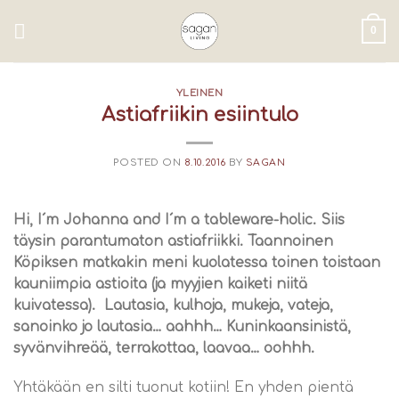
Skip
to
0
content
YLEINEN
Astiafriikin esiintulo
POSTED ON
8.10.2016
BY
SAGAN
Hi, I´m Johanna and I´m a tableware-holic. Siis
täysin parantumaton astiafriikki. Taannoinen
Köpiksen matkakin meni kuolatessa toinen toistaan
kauniimpia astioita (ja myyjien kaiketi niitä
kuivatessa). Lautasia, kulhoja, mukeja, vateja,
sanoinko jo lautasia… aahhh… Kuninkaansinistä,
syvänvihreää, terrakottaa, laavaa… oohhh.
Yhtäkään en silti tuonut kotiin! En yhden pientä