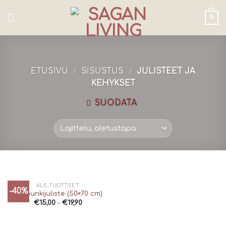
Skip
to
0
content
ETUSIVU
/
SISUSTUS
/
JULISTEET JA
KEHYKSET
SUODATA
ALE-TUOTTEET
-40%
Kaupunkijuliste (50×70 cm)
€
15,00
–
€
19,90