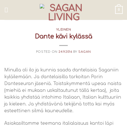
Skip
to
0
content
YLEINEN
Dante kävi kylässä
POSTED ON
24.9.2016
BY
SAGAN
Minulla oli ilo ja kunnia saada dantelaisia Saganiin
kyläilemään. Ja dantelaisilla tarkoitan Porin
Danteseuran jäseniä. Toistakymmentä upeaa naista
(miehiä ei mukaan uskaltautunut tällä kertaa), joita
kaikkia yhdistää intohimo Italiaan, Italian kulttuuriin
ja kieleen. Ja yhdistävänä tekijänä totta kai myös
esteettinen silmä kauneudelle.
Asiakasiltamme teemana italialaisuus kantoi läpi