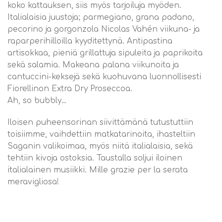
koko kattauksen, siis myös tarjoiluja myöden.
Italialaisia juustoja; parmegiano, grana padano,
pecorino ja gorgonzola Nicolas Vahén viikuna- ja
raparperihilloilla kyyditettynä. Antipastina
artisokkaa, pieniä grillattuja sipuleita ja paprikoita
sekä salamia. Makeana palana viikunoita ja
cantuccini-keksejä sekä kuohuvana luonnollisesti
Fiorellinon Extra Dry Proseccoa.
Ah, so bubbly…
Iloisen puheensorinan siivittämänä tutustuttiin
toisiimme, vaihdettiin matkatarinoita, ihasteltiin
Saganin valikoimaa, myös niitä italialaisia, sekä
tehtiin kivoja ostoksia. Taustalla soljui iloinen
italialainen musiikki. Mille grazie per la serata
meravigliosa!