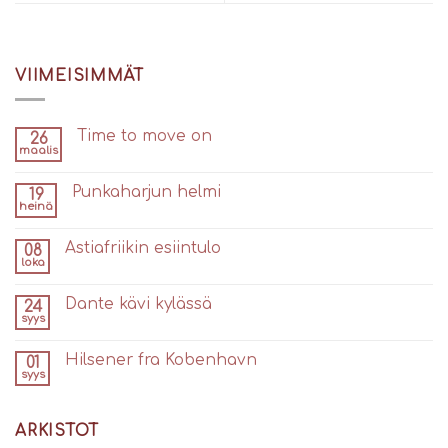
VIIMEISIMMÄT
Time to move on
26
maalis
Punkaharjun helmi
19
heinä
Astiafriikin esiintulo
08
loka
Dante kävi kylässä
24
syys
Hilsener fra Kobenhavn
01
syys
ARKISTOT