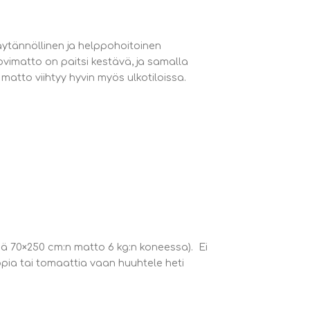
äytännöllinen ja helppohoitoinen
imatto on paitsi kestävä, ja samalla
matto viihtyy hyvin myös ulkotiloissa.
önä 70×250 cm:n matto 6 kg:n koneessa). Ei
ppia tai tomaattia vaan huuhtele heti