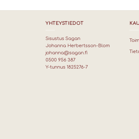
YHTEYSTIEDOT
KA
Sisustus Sagan
Toi
Johanna Herbertsson-Blom
Tiet
johanna@sagan.fi
0500 956 387
Y-tunnus 1825276-7