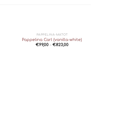
PAPPELINA-MATOT
Pappelina Carl (vanilla-white)
€
99,00
–
€
823,00