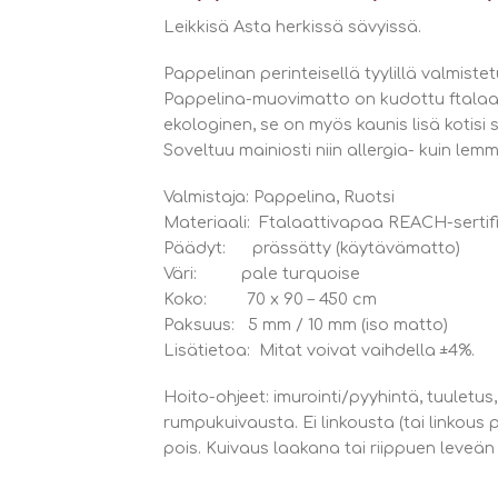
Leikkisä Asta herkissä sävyissä.
Pappelinan perinteisellä tyylillä valmis
Pappelina-muovimatto on kudottu ftalaat
ekologinen, se on myös kaunis lisä kotisi
Soveltuu mainiosti niin allergia- kuin lem
Valmistaja: Pappelina, Ruotsi
Materiaali: Ftalaattivapaa REACH-sertifi
Päädyt: prässätty (käytävämatto)
Väri: pale turquoise
Koko: 70 x 90 – 450 cm
Paksuus: 5 mm / 10 mm (iso matto)
Lisätietoa: Mitat voivat vaihdella ±4%.
Hoito-ohjeet: imurointi/pyyhintä, tuuletu
rumpukuivausta. Ei linkousta (tai linkous
pois. Kuivaus laakana tai riippuen leveä