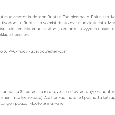
tetut muovimatot kudotaan Ruotsin Taalainmaalla, Falunissa. K
tivapaasta Ruotsissa valmistetusta pvc-muovikuteesta. Muov
 sisustukseen. Materiaalin sään- ja valonkestävyyden ansiosta 
mikkiperheeseen.
oitu PVC-muovikude, polyesteri-loimi
s, konepesu 30 asteessa (älä täytä liian täyteen, nyrkkisäänt
 pienemmillä kierroksilla). Älä hankaa matolle tippunutta ketsu
n tangon päällä. Muotoile märkänä.