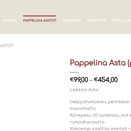
KAUPPA
PAPPELINA-MATOT
SISUSTUS
LIFESTYLE
KOTI JA K
AMATOT
Pappelina Asta (
99,00
–
454,00
€
€
Leikkisä Asta
Helppohoitoinen, perinteisi
muovimatto.
Konepesu 30 asteessa, isot k
rumpukuivausta.
Kokoeroja saattaa esiintyä 