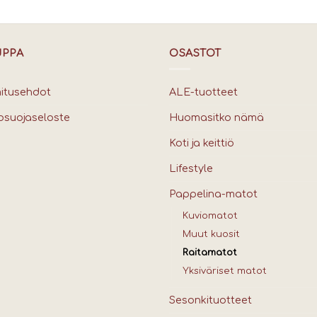
UPPA
OSASTOT
mitusehdot
ALE-tuotteet
osuojaseloste
Huomasitko nämä
Koti ja keittiö
Lifestyle
Pappelina-matot
Kuviomatot
Muut kuosit
Raitamatot
Yksiväriset matot
Sesonkituotteet