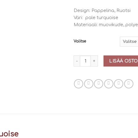
Design: Pappelina, Ruotsi
Väri: pale turquoise
Materiaali: muovikude, polye
Valitse
Pappelina Asta (pale turquois
LISÄÄ OSTO
uoise