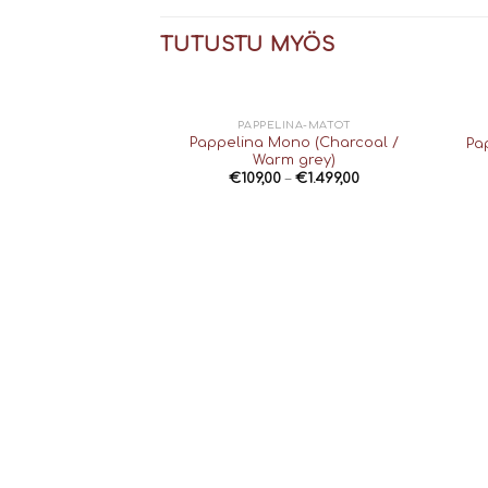
TUTUSTU MYÖS
PAPPELINA-MATOT
Pappelina Mono (Charcoal /
Pa
Warm grey)
€
109,00
–
€
1.499,00
INA-MATOT
(stone metallic)
–
€
339,00