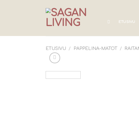
Skip
to
content
ETUSIVU
ETUSIVU
/
PAPPELINA-MATOT
/
RAIT