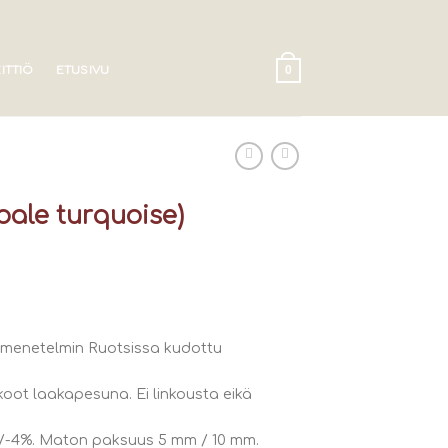
EITTIÖ
ETUSIVU
0
pale turquoise)
n menetelmin Ruotsissa kudottu
oot laakapesuna. Ei linkousta eikä
+/-4%. Maton paksuus 5 mm / 10 mm.