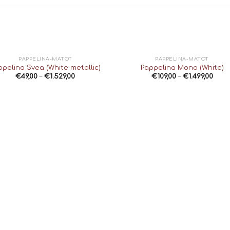
PAPPELINA-MATOT
PAPPELINA-MATOT
ppelina Svea (White metallic)
Pappelina Mono (White)
€
49,00
–
€
1.529,00
€
109,00
–
€
1.499,00