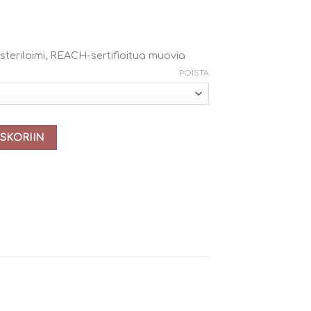
steriloimi, REACH-sertifioitua muovia
POISTA
e) määrä
SKORIIN