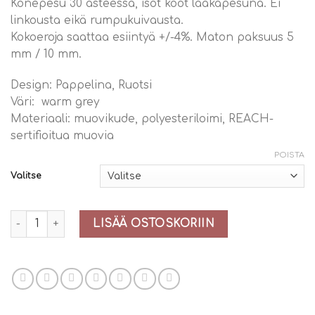
Konepesu 30 asteessa, isot koot laakapesuna. Ei
linkousta eikä rumpukuivausta.
Kokoeroja saattaa esiintyä +/-4%. Maton paksuus 5
mm / 10 mm.
Design: Pappelina, Ruotsi
Väri: warm grey
Materiaali: muovikude, polyesteriloimi, REACH-
sertifioitua muovia
POISTA
Valitse
Pappelina Asta (warm grey) määrä
LISÄÄ OSTOSKORIIN