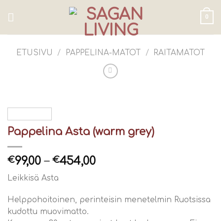
Skip
to
0
content
ETUSIVU
/
PAPPELINA-MATOT
/
RAITAMATOT
Pappelina Asta (warm grey)
99,00
–
454,00
€
€
Leikkisä Asta
Helppohoitoinen, perinteisin menetelmin Ruotsissa
kudottu muovimatto.