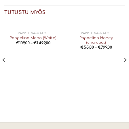
TUTUSTU MYÖS
PAPPELINA-MATOT
PAPPELINA-MATOT
Pappelina Honey
Pappelina Mono (White)
(charcoal)
€
109,00
–
€
1.499,00
€
55,00
–
€
799,00