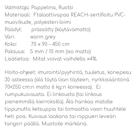
Valmistaja: Pappelina, Ruotsi
Materiaali: Ftalaattivapaa REACH-sertifioitu PVC-
muovikude, polyesteri-loimi
Päädyt: prässätty (käytävämatto)
Väri: warm grey
Koko: 70 x 90 – 450 cm
Paksuus: 5 mm / 10 mm (iso matto)
Lisätietoa: Mitat voivat vaihdella ±4%.
Hoito-ohjeet: imurointi/pyyhintä, tuuletus, konepesu
30 asteessa (älä täytä liian täyteen, nyrkkisääntönä
70×250 cm:n matto 6 kg:n koneessa). Ei
rumpukuivausta. Ei linkousta (tai linkous
pienemmillä kierroksilla). Älä hankaa matolle
tippunutta ketsuppia tai tomaattia vaan huuhtele
heti pois. Kuivaus laakana tai riippuen leveän
tangon päällä. Muotoile märkänä.