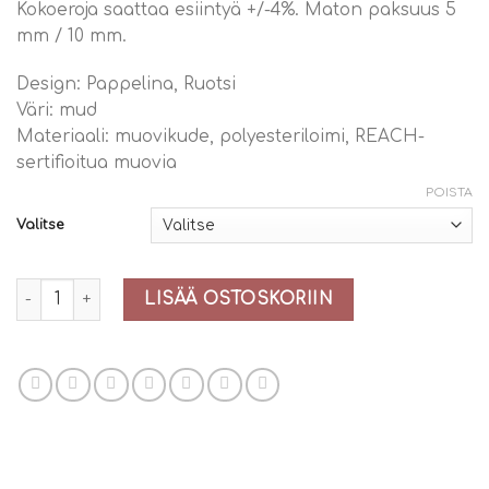
Kokoeroja saattaa esiintyä +/-4%. Maton paksuus 5
mm / 10 mm.
Design: Pappelina, Ruotsi
Väri: mud
Materiaali: muovikude, polyesteriloimi, REACH-
sertifioitua muovia
POISTA
Valitse
Pappelina Molly Mud määrä
LISÄÄ OSTOSKORIIN