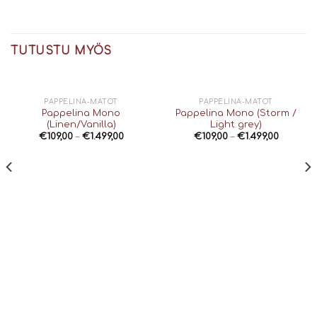
TUTUSTU MYÖS
PAPPELINA-MATOT
PAPPELINA-MATOT
Pappelina Mono
Pappelina Mono (Storm /
(Linen/Vanilla)
Light grey)
€
109,00
–
€
1.499,00
€
109,00
–
€
1.499,00