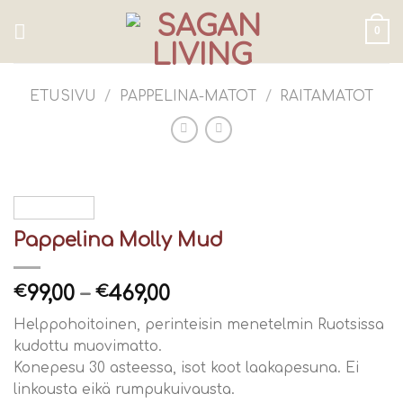
Skip
to
0
content
ETUSIVU
/
PAPPELINA-MATOT
/
RAITAMATOT
Pappelina Molly Mud
99,00
–
469,00
€
€
Helppohoitoinen, perinteisin menetelmin Ruotsissa
kudottu muovimatto.
Konepesu 30 asteessa, isot koot laakapesuna. Ei
linkousta eikä rumpukuivausta.