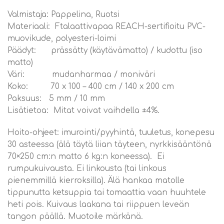
Valmistaja: Pappelina, Ruotsi
Materiaali: Ftalaattivapaa REACH-sertifioitu PVC-
muovikude, polyesteri-loimi
Päädyt: prässätty (käytävämatto) / kudottu (iso
matto)
Väri: mudanharmaa / moniväri
Koko: 70 x 100 – 400 cm / 140 x 200 cm
Paksuus: 5 mm / 10 mm
Lisätietoa: Mitat voivat vaihdella ±4%.
Hoito-ohjeet: imurointi/pyyhintä, tuuletus, konepesu
30 asteessa (älä täytä liian täyteen, nyrkkisääntönä
70×250 cm:n matto 6 kg:n koneessa). Ei
rumpukuivausta. Ei linkousta (tai linkous
pienemmillä kierroksilla). Älä hankaa matolle
tippunutta ketsuppia tai tomaattia vaan huuhtele
heti pois. Kuivaus laakana tai riippuen leveän
tangon päällä. Muotoile märkänä.