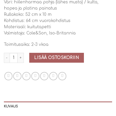
Väri: hiilenharmaa pohja (lähes musta) / kulta,
hopea ja platina painatus
Rullakoko: 52 cm x 10 m
Kohdistus: 64 cm vuorokohdistus
Materiaali: kuitutapetti
Valmistaja: Cole&Son, Iso-Britannia
Toimitusaika: 2-3 vkoa
Cole and Son Palm Jungle tapetti Gilver/Charcoal (95/1004)
LISÄÄ OSTOSKORIIN
KUVAUS