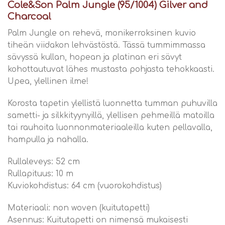
Cole&Son Palm Jungle (95/1004) Gilver and
Charcoal
Palm Jungle on rehevä, monikerroksinen kuvio
tiheän viidakon lehvästöstä. Tässä tummimmassa
sävyssä kullan, hopean ja platinan eri sävyt
kohottautuvat lähes mustasta pohjasta tehokkaasti.
Upea, ylellinen ilme!
Korosta tapetin ylellistä luonnetta tumman puhuvilla
sametti- ja silkkityynyillä, ylellisen pehmeillä matoilla
tai rauhoita luonnonmateriaaleilla kuten pellavalla,
hampulla ja nahalla.
Rullaleveys: 52 cm
Rullapituus: 10 m
Kuviokohdistus: 64 cm (vuorokohdistus)
Materiaali: non woven (kuitutapetti)
Asennus: Kuitutapetti on nimensä mukaisesti