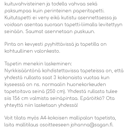
kuituvahvisteinen ja todella vahvaa sekä
paksumpaa kuin perinteinen paperitapetti.
Kuitutapetti ei veny eikä kutistu asennettaessa ja
voidaan asentaa suoraan tapetti-liimalla levitettyyn
seinään. Saumat asennetaan puskuun.
Pinta on kevyesti pyyhittävissä ja tapetilla on
kohtuullinen valonkesto.
Tapetin menekin laskeminen:
Nyrkkisääntönä kohdistettavissa tapeteissa on, että
yhdestä rullasta saat 3 kokonaista vuotaa kun
kyseessä on ns. normaalin huonekorkeuden
tapetoitava seinä (250 cm). Yhdestä rullasta tulee
siis 156 cm valmista seinäpintaa. Epäröitkö? Ota
yhteyttä niin lasketaan yhdessä!
Voit tilata myös A4-kokoisen mallipalan tapetista,
laita mallitilaus osoitteeseen johanna@sagan.fi.