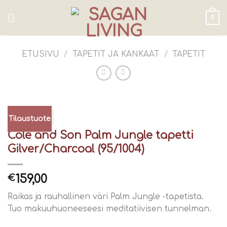
Skip
to
0
content
ETUSIVU
/
TAPETIT JA KANKAAT
/
TAPETIT
Tilaustuote
Cole and Son Palm Jungle tapetti
Gilver/Charcoal (95/1004)
159,00
€
Raikas ja rauhallinen väri Palm Jungle -tapetista.
Tuo makuuhuoneeseesi meditatiivisen tunnelman.