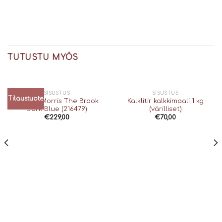
TUTUSTU MYÖS
SISUSTUS
SISUSTUS
Tilaustuote
William Morris The Brook
Kalklitir kalkkimaali 1 kg
Dark Blue (216479)
(värilliset)
€
229,00
€
70,00