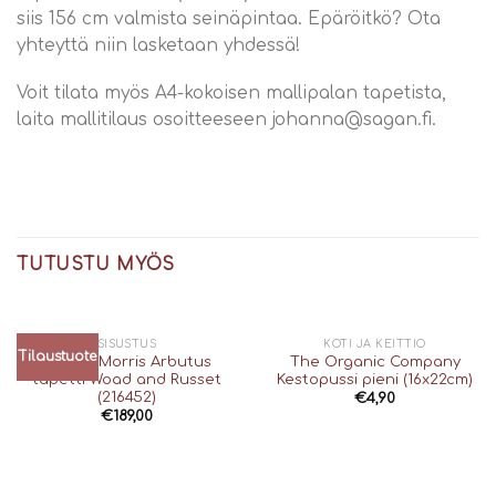
siis 156 cm valmista seinäpintaa. Epäröitkö? Ota
yhteyttä niin lasketaan yhdessä!
Voit tilata myös A4-kokoisen mallipalan tapetista,
laita mallitilaus osoitteeseen johanna@sagan.fi.
TUTUSTU MYÖS
SISUSTUS
KOTI JA KEITTIÖ
Tilaustuote
William Morris Arbutus
The Organic Company
tapetti Woad and Russet
Kestopussi pieni (16x22cm)
(216452)
€
4,90
€
189,00