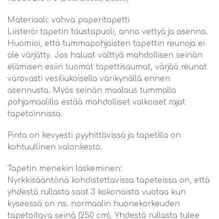
Materiaali: vahva paperitapetti
Liisteröi tapetin taustapuoli, anna vettyä ja asenna.
Huomioi, että tummapohjaisten tapettin reunoja ei
ole värjätty. Jos haluat välttyä mahdollisen seinän
elämisen esiin tuomat tapettisaumat, värjää reunat
varovasti vesiliukoisella värikynällä ennen
asennusta. Myös seinän maalaus tummalla
pohjamaalilla estää mahdolliset valkoiset rajat
tapetoinnissa.
Pinta on kevyesti pyyhittävissä ja tapetilla on
kohtuullinen valonkesto.
Tapetin menekin laskeminen:
Nyrkkisääntönä kohdistettavissa tapeteissa on, että
yhdestä rullasta saat 3 kokonaista vuotaa kun
kyseessä on ns. normaalin huonekorkeuden
tapetoitava seinä (250 cm). Yhdestä rullasta tulee