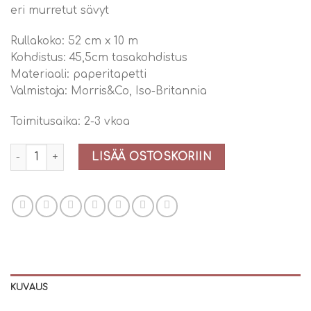
eri murretut sävyt
Rullakoko: 52 cm x 10 m
Kohdistus: 45,5cm tasakohdistus
Materiaali: paperitapetti
Valmistaja: Morris&Co, Iso-Britannia
Toimitusaika: 2-3 vkoa
William Morris Pimpernel tapetti Bayleaf / Manilla (216470) m
LISÄÄ OSTOSKORIIN
KUVAUS