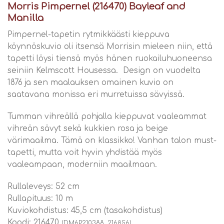
Morris Pimpernel (216470) Bayleaf and
Manilla
Pimpernel-tapetin rytmikkäästi kieppuva
köynnöskuvio oli itsensä Morrisin mieleen niin, että
tapetti löysi tiensä myös hänen ruokailuhuoneensa
seiniin Kelmscott Housessa. Design on vuodelta
1876 ja sen maalauksen omainen kuvio on
saatavana monissa eri murretuissa sävyissä.
Tumman vihreällä pohjalla kieppuvat vaaleammat
vihreän sävyt sekä kukkien rosa ja beige
värimaailma. Tämä on klassikko! Vanhan talon must-
tapetti, mutta voit hyvin yhdistää myös
vaaleampaan, moderniin maailmaan.
Rullaleveys: 52 cm
Rullapituus: 10 m
Kuviokohdistus: 45,5 cm (tasakohdistus)
Koodi: 216470
(DM6P210388, 216856)