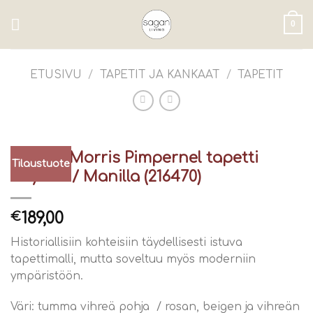
Skip
to
0
content
ETUSIVU
/
TAPETIT JA KANKAAT
/
TAPETIT
William Morris Pimpernel tapetti
Tilaustuote
Bayleaf / Manilla (216470)
189,00
€
Historiallisiin kohteisiin täydellisesti istuva
tapettimalli, mutta soveltuu myös moderniin
ympäristöön.
Väri: tumma vihreä pohja / rosan, beigen ja vihreän