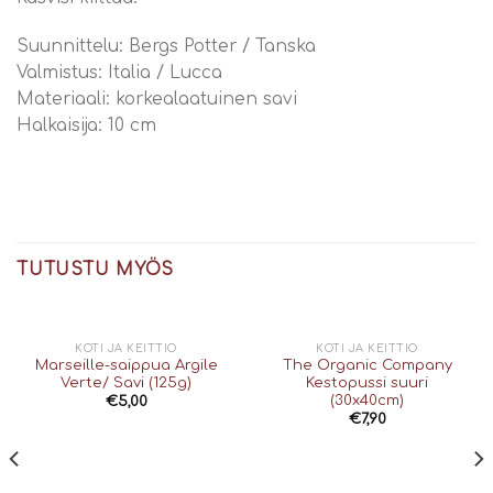
Suunnittelu: Bergs Potter / Tanska
Valmistus: Italia / Lucca
Materiaali: korkealaatuinen savi
Halkaisija: 10 cm
TUTUSTU MYÖS
VARASTO LOPPU
KOTI JA KEITTIÖ
KOTI JA KEITTIÖ
Marseille-saippua Argile
The Organic Company
Verte/ Savi (125g)
Kestopussi suuri
(30x40cm)
€
5,00
€
7,90