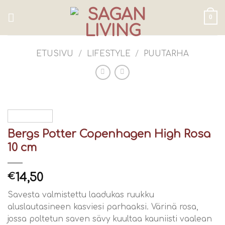
Skip
to
0
content
ETUSIVU
/
LIFESTYLE
/
PUUTARHA
Bergs Potter Copenhagen High Rosa
10 cm
14,50
€
Savesta valmistettu laadukas ruukku
aluslautasineen kasviesi parhaaksi. Värinä rosa,
jossa poltetun saven sävy kuultaa kauniisti vaalean