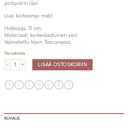
pintavärin läpi.
Uusi korkeampi malli!
Halkaisija: 10 cm
Materiaali: korkealaatuinen savi
Valmistettu käsin Toscanassa.
Varastossa
Bergs Potter Copenhagen High Rosa 10 cm määrä
LISÄÄ OSTOSKORIIN
KUVAUS