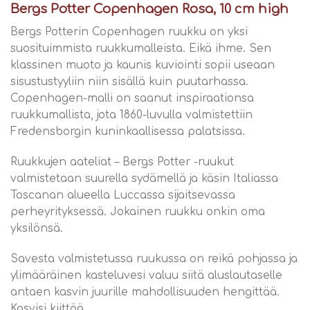
Bergs Potter Copenhagen Rosa, 10 cm high
Bergs Potterin Copenhagen ruukku on yksi
suosituimmista ruukkumalleista. Eikä ihme. Sen
klassinen muoto ja kaunis kuviointi sopii useaan
sisustustyyliin niin sisällä kuin puutarhassa.
Copenhagen-malli on saanut inspiraationsa
ruukkumallista, jota 1860-luvulla valmistettiin
Fredensborgin kuninkaallisessa palatsissa.
Ruukkujen aateliat – Bergs Potter -ruukut
valmistetaan suurella sydämellä ja käsin Italiassa
Toscanan alueella Luccassa sijaitsevassa
perheyrityksessä. Jokainen ruukku onkin oma
yksilönsä.
Savesta valmistetussa ruukussa on reikä pohjassa ja
ylimääräinen kasteluvesi valuu siitä aluslautaselle
antaen kasvin juurille mahdollisuuden hengittää.
Kasvisi kiittää.