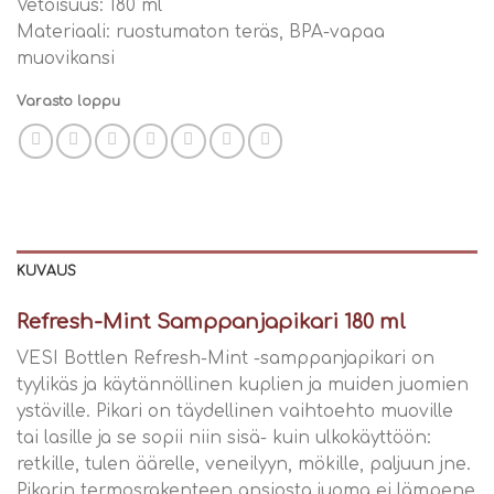
Vetoisuus: 180 ml
Materiaali: ruostumaton teräs, BPA-vapaa
muovikansi
Varasto loppu
KUVAUS
Refresh-Mint Samppanjapikari 180 ml
VESI Bottlen Refresh-Mint -samppanjapikari on
tyylikäs ja käytännöllinen kuplien ja muiden juomien
ystäville. Pikari on täydellinen vaihtoehto muoville
tai lasille ja se sopii niin sisä- kuin ulkokäyttöön:
retkille, tulen äärelle, veneilyyn, mökille, paljuun jne.
Pikarin termosrakenteen ansiosta juoma ei lämpene