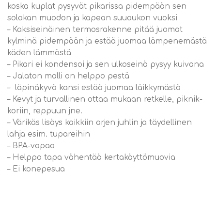
koska kuplat pysyvät pikarissa pidempään sen
solakan muodon ja kapean suuaukon vuoksi
– Kaksiseinäinen termosrakenne pitää juomat
kylminä pidempään ja estää juomaa lämpenemästä
käden lämmöstä
– Pikari ei kondensoi ja sen ulkoseinä pysyy kuivana
– Jalaton malli on helppo pestä
– läpinäkyvä kansi estää juomaa läikkymästä
– Kevyt ja turvallinen ottaa mukaan retkelle, piknik-
koriin, reppuun jne.
– Värikäs lisäys kaikkiin arjen juhlin ja täydellinen
lahja esim. tupareihin
– BPA-vapaa
– Helppo tapa vähentää kertakäyttömuovia
– Ei konepesua