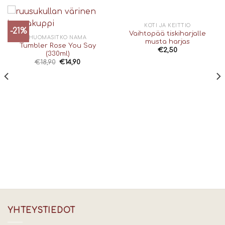
VARASTO LOPPU
KOTI JA KEITTIÖ
-21%
Vaihtopää tiskiharjalle
HUOMASITKO NÄMÄ
musta harjas
Tumbler Rose You Say
€
2,50
(330ml)
€
18,90
€
14,90
YHTEYSTIEDOT