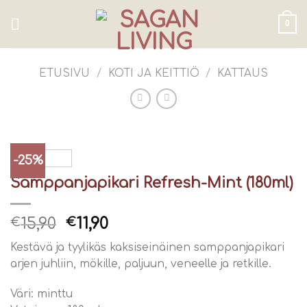
Skip
to
0
content
ETUSIVU
/
KOTI JA KEITTIÖ
/
KATTAUS
-25%
Samppanjapikari Refresh-Mint (180ml)
15,90
11,90
€
€
Kestävä ja tyylikäs kaksiseinäinen samppanjapikari
arjen juhliin, mökille, paljuun, veneelle ja retkille.
Väri: minttu