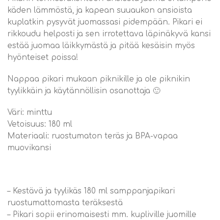
käden lämmöstä, ja kapean suuaukon ansioista
kuplatkin pysyvät juomassasi pidempään. Pikari ei
rikkoudu helposti ja sen irrotettava läpinäkyvä kansi
estää juomaa läikkymästä ja pitää kesäisin myös
hyönteiset poissa!
Nappaa pikari mukaan piknikille ja ole piknikin
tyylikkäin ja käytännöllisin osanottaja 🙂
Väri: minttu
Vetoisuus: 180 ml
Materiaali: ruostumaton teräs ja BPA-vapaa
muovikansi
– Kestävä ja tyylikäs 180 ml samppanjapikari
ruostumattomasta teräksestä
– Pikari sopii erinomaisesti mm. kupliville juomille