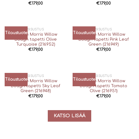
€
179,00
€
179,00
SISUSTUS
SISUSTUS
Tilaustuote
Tilaustuote
William Morris Willow
William Morris Willow
Bough tapetti Olive
Bough tapetti Pink Leaf
Turquoise (216952)
Green (216949)
€
179,00
€
179,00
SISUSTUS
SISUSTUS
Tilaustuote
Tilaustuote
William Morris Willow
William Morris Willow
Bough tapetti Sky Leaf
Bough tapetti Tomato
Green (216948)
Olive (216951)
€
179,00
€
179,00
KATSO LISÄÄ