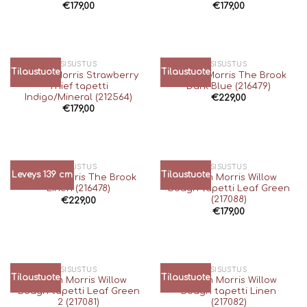
€
179,00
€
179,00
SISUSTUS
SISUSTUS
Tilaustuote
Tilaustuote
William Morris Strawberry
William Morris The Brook
Thief tapetti
Dark Blue (216479)
Indigo/Mineral (212564)
€
229,00
€
179,00
SISUSTUS
SISUSTUS
Leveys 139 cm
Tilaustuote
William Morris The Brook
William Morris Willow
Linen (216478)
Bough tapetti Leaf Green
(217088)
€
229,00
€
179,00
SISUSTUS
SISUSTUS
Tilaustuote
Tilaustuote
William Morris Willow
William Morris Willow
Bough tapetti Leaf Green
Bough tapetti Linen
2 (217081)
(217082)