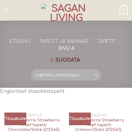
Skip
to
0
content
ETUSIVU
/
TAPETIT JA KANKAAT
/
TAPETIT
/
SIVU 4
SUODATA
Englantiset klassikkotapetit
SISUSTUS
SISUSTUS
Tilaustuote
Tilaustuote
William Morris Strawberry
William Morris Strawberry
Thief tapetti
Thief tapetti
Chocolate/Slate (212565)
Crimson/Slate (212563)