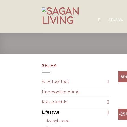
Skip
to
content
ETUSIVU
SELAA
-50
L
ALE-tuotteet
Huomasitko nämä
Koti ja keittiö
Lifestyle
-25
Kylpyhuone