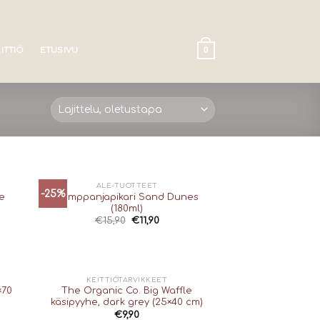
EITTIÖ
ETUSIVU
0
VARASTO LOPPU
ALE-TUOTTEET
-25%
ne
Samppanjapikari Sand Dunes
(180ml)
€
15,90
€
11,90
KEITTIÖTARVIKKEET
×70
The Organic Co. Big Waffle
käsipyyhe, dark grey (25×40 cm)
€
9,90