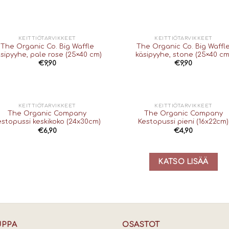
KEITTIÖTARVIKKEET
KEITTIÖTARVIKKEET
The Organic Co. Big Waffle
The Organic Co. Big Waffl
sipyyhe, pale rose (25×40 cm)
käsipyyhe, stone (25×40 cm
€
9,90
€
9,90
KEITTIÖTARVIKKEET
KEITTIÖTARVIKKEET
The Organic Company
The Organic Company
estopussi keskikoko (24x30cm)
Kestopussi pieni (16x22cm)
€
6,90
€
4,90
KATSO LISÄÄ
UPPA
OSASTOT